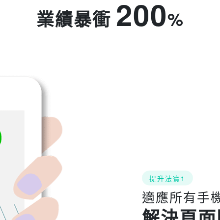
200
業績暴衝
%
提升法寶1
適應所有手
解決頁面