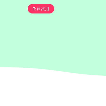
LINE廣告
免費試用
業績提升200%
Facebook廣告
Google Ads
LINE廣告
業績提升200%